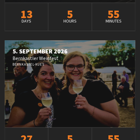
13
5
55
DAYS
HOURS
MINUTES
5. SEPTEMBER 2026
Bernkastler Weinfest
BERNKASTEL-KUES
27
5
55