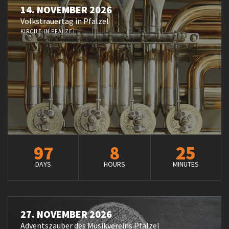
14. NOVEMBER 2026
Volkstrauertag in Pfalzel
KIRCHE IN PFALZEL
97
8
25
DAYS
HOURS
MINUTES
27. NOVEMBER 2026
Adventszauber des Musikvereins Pfalzel