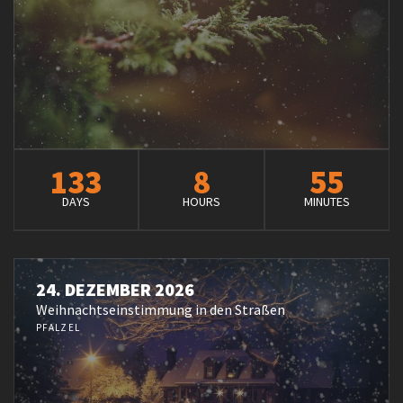
133
8
55
DAYS
HOURS
MINUTES
24. DEZEMBER 2026
Weihnachtseinstimmung in den Straßen
PFALZEL