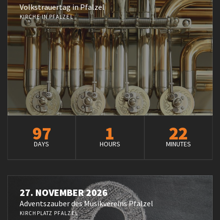
Volkstrauertag in Pfalzel
KIRCHE IN PFALZEL
97
1
22
DAYS
HOURS
MINUTES
27. NOVEMBER 2026
Adventszauber des Musikvereins Pfalzel
KIRCHPLATZ PFALZEL