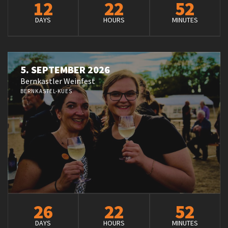
12
22
52
DAYS
HOURS
MINUTES
5. SEPTEMBER 2026
Bernkastler Weinfest
BERNKASTEL-KUES
26
22
52
DAYS
HOURS
MINUTES