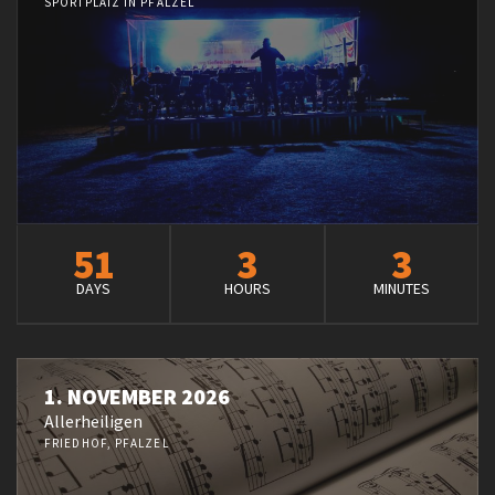
SPORTPLATZ IN PFALZEL
51
3
3
DAYS
HOURS
MINUTES
1. NOVEMBER 2026
Allerheiligen
FRIEDHOF, PFALZEL