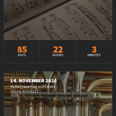
85
22
3
DAYS
HOURS
MINUTES
14. NOVEMBER 2026
Volkstrauertag in Pfalzel
KIRCHE IN PFALZEL