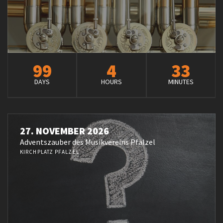
99
4
33
DAYS
HOURS
MINUTES
27. NOVEMBER 2026
Adventszauber des Musikvereins Pfalzel
KIRCHPLATZ PFALZEL