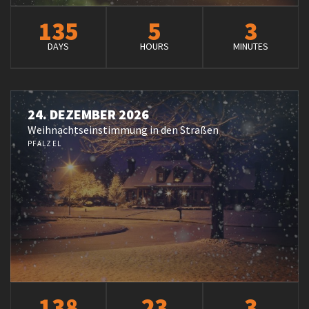
135
5
3
DAYS
HOURS
MINUTES
24. DEZEMBER 2026
Weihnachtseinstimmung in den Straßen
PFALZEL
138
23
3