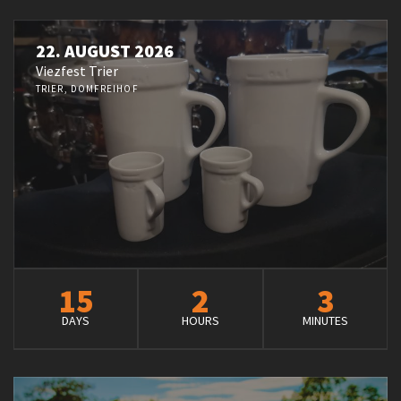
22. AUGUST 2026
Viezfest Trier
TRIER, DOMFREIHOF
15
2
3
DAYS
HOURS
MINUTES